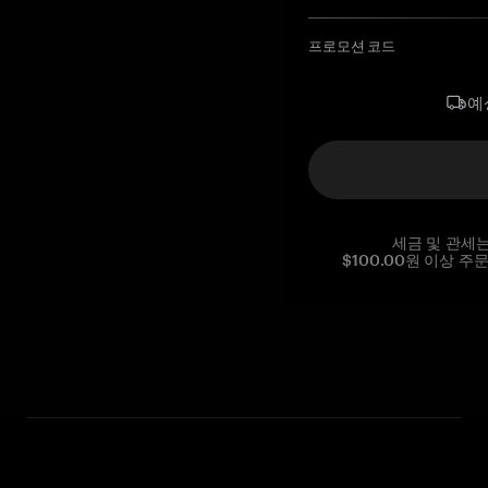
프로모션 코드
예
세금 및 관세
$100.00원 이상 주