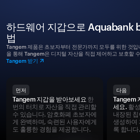
하드웨어 지갑으로 Aquabank 
법
Tangem 제품은 초보자부터 전문가까지 모두를 위한 것입
을 통해 Tangem은 디지털 자산을 직접 제어하고 보호할 수
Tangem 받기
먼저
다음
Tangem 지갑을 받아보세요
한
Tange
번의 터치로 자산을 직접 관리할
세요.
활성
수 있습니다. 암호화폐 초보자에
내장된 칩
게 완벽하며, 숙련된 사용자에게
생성하여 
도 훌륭한 경험을 제공합니다.
록 합니다