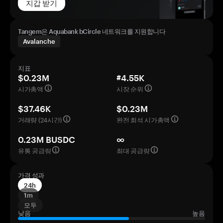
지갑 받기
Tangem은 Aquabank bCircle 네트워크를 지원합니다
Avalanche
지표
$0.23M
#4.55K
시가총액
시장 순위
$37.46K
$0.23M
거래량 (24시간)
완전 희석 시가총액
0.23M BUSDC
∞
유통 공급량
최대 공급량
가격 성과
24h
1m
모두
낮음
높음