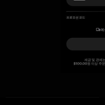
프로모션 코드
예
세금 및 관세
$100.00원 이상 주