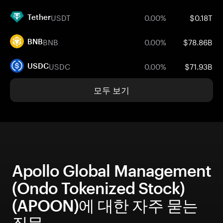
USDT
0.00%
$0.18T
Tether
BNB
0.00%
$78.86B
BNB
USDC
0.00%
$71.93B
USDC
모두 보기
Apollo Global Management
(Ondo Tokenized Stock)
(APOON)에 대한 자주 묻는
질문