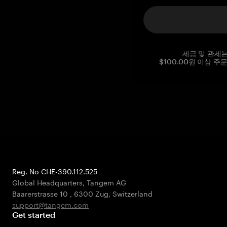
세금 및 관세
$100.00원 이상 주
Reg. No CHE-390.112.525
Global Headquarters, Tangem AG
Baarerstrasse 10
,
6300 Zug
,
Switzerland
support@tangem.com
Get started