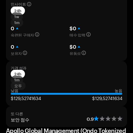
인사이트
24h
1w
1m
0
$0
숙련된 구매자
매수 압력
0
$0
보유자
유동성
가격 성과
24h
1m
모두
낮음
높음
$129,52741634
$129,52741634
또 다른
보안 점수
0.9
Apollo Global Management (Ondo Tokenized