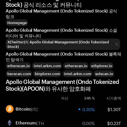
Stock) 공식 리소스 및 커뮤니티
Apollo Global Management (Ondo Tokenized Stock) 공식
링크
Homepage
Apollo Global Management (Ondo Tokenized Stock) 소셜
미디어 및 커뮤니티
X(Twitter)의 Apollo Global Management (Ondo Tokenized
Stock)
Apollo Global Management (Ondo Tokenized Stock) 블록체
인 탐색기
etherscan.io
intel.arkm.com
etherscan.io
ethplorer.io
bscscan.com
binplorer.com
intel.arkm.com
solscan.io
Apollo Global Management (Ondo Tokenized
Stock)(APOON)와 유사한 암호화폐
자산
24h %
시가총액
BTC
0.30%
$1.30T
Bitcoin
ETH
0.00%
$0.23T
Ethereum