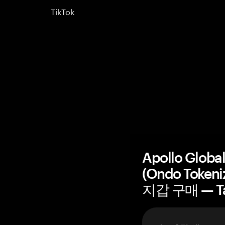
TikTok
Apollo Glob
(Ondo Token
지갑 구매 — T