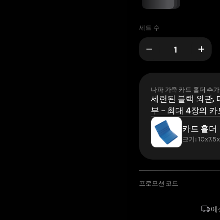
세트 수
나파 가죽 카드 홀더 추가
세련된 블랙 외관, 
부 – 최대 4장의 카
카드 홀더
크기: 10x7.5
프로모션 코드
예