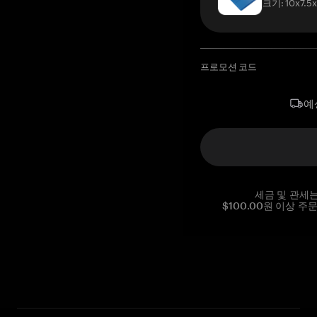
크기: 10x7.5
프로모션 코드
예
세금 및 관세
$100.00원 이상 주