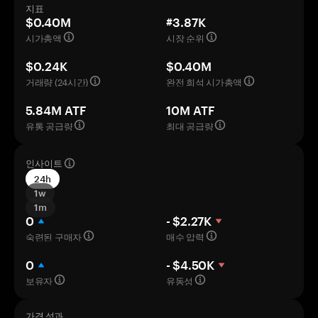
지표
$0.40M
#3.87K
시가총액
시장 순위
$0.24K
$0.40M
거래량 (24시간)
완전 희석 시가총액
5.84M ATF
10M ATF
유통 공급량
최대 공급량
인사이트
24h
1w
1m
0
- $2.27K
숙련된 구매자
매수 압력
0
- $4.50K
보유자
유동성
가격 성과