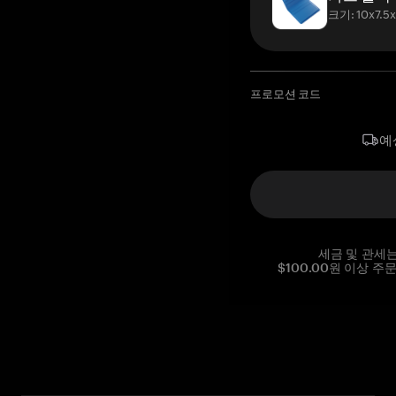
크기: 10x7.5
프로모션 코드
예
세금 및 관세
$100.00원 이상 주