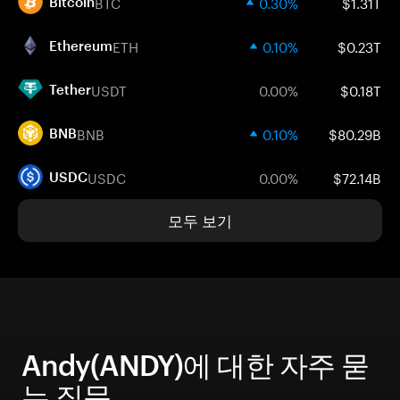
BTC
0.30%
$1.31T
Bitcoin
ETH
0.10%
$0.23T
Ethereum
USDT
0.00%
$0.18T
Tether
BNB
0.10%
$80.29B
BNB
USDC
0.00%
$72.14B
USDC
모두 보기
Andy(ANDY)에 대한 자주 묻
는 질문