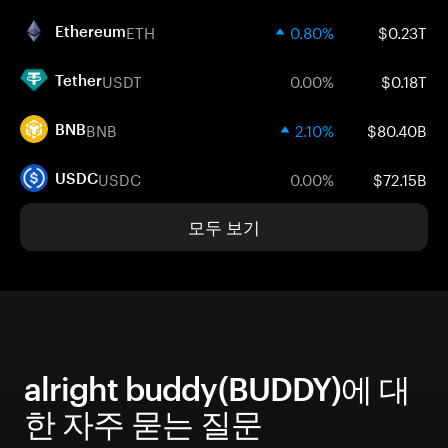
ETH
0.80%
$0.23T
Ethereum
USDT
0.00%
$0.18T
Tether
BNB
2.10%
$80.40B
BNB
USDC
0.00%
$72.15B
USDC
모두 보기
alright buddy(BUDDY)에 대
한 자주 묻는 질문