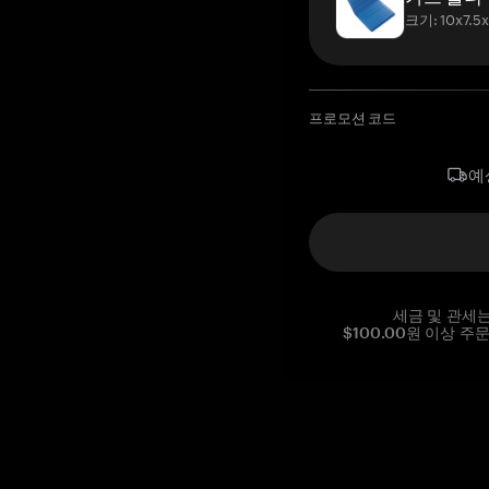
크기: 10x7.5
프로모션 코드
예
세금 및 관세
$100.00원 이상 주