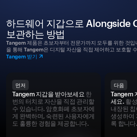
하드웨어 지갑으로 Alongside Cr
보관하는 방법
Tangem 제품은 초보자부터 전문가까지 모두를 위한 것입
을 통해 Tangem은 디지털 자산을 직접 제어하고 보호할 수
Tangem 받기
먼저
다음
Tangem 지갑을 받아보세요
한
Tange
번의 터치로 자산을 직접 관리할
세요.
활성
수 있습니다. 암호화폐 초보자에
내장된 칩
게 완벽하며, 숙련된 사용자에게
생성하여 
도 훌륭한 경험을 제공합니다.
록 합니다