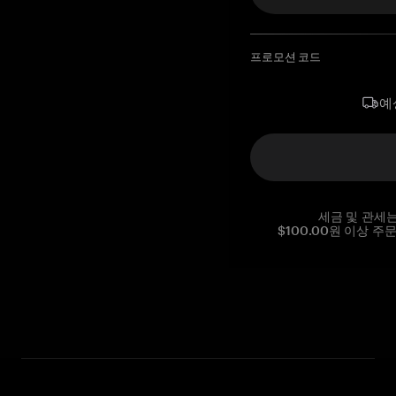
프로모션 코드
예
세금 및 관세
$100.00원 이상 주