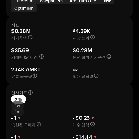
Ethereum
Polygon Pos
Arbitrum One
Base
Optimism
지표
$0.28M
#4.29K
시가총액
시장 순위
$35.69
$0.28M
거래량 (24시간)
완전 희석 시가총액
2.14K AMKT
∞
유통 공급량
최대 공급량
인사이트
24h
1w
1m
- 1
- $0.25
숙련된 구매자
매수 압력
- 1
- $14.44