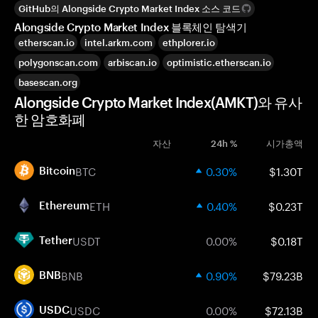
GitHub의 Alongside Crypto Market Index 소스 코드
Alongside Crypto Market Index 블록체인 탐색기
etherscan.io
intel.arkm.com
ethplorer.io
polygonscan.com
arbiscan.io
optimistic.etherscan.io
basescan.org
Alongside Crypto Market Index(AMKT)와 유사
한 암호화폐
자산
24h %
시가총액
BTC
0.30%
$1.30T
Bitcoin
ETH
0.40%
$0.23T
Ethereum
USDT
0.00%
$0.18T
Tether
BNB
0.90%
$79.23B
BNB
USDC
0.00%
$72.13B
USDC