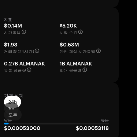
지표
$0.14M
#5.20K
시가총액
시장 순위
$1.93
$0.53M
거래량 (24시간)
완전 희석 시가총액
0.27B ALMANAK
1B ALMANAK
유통 공급량
최대 공급량
가격 성과
24h
1m
모두
낮음
높음
$0,00053000
$0,00053118