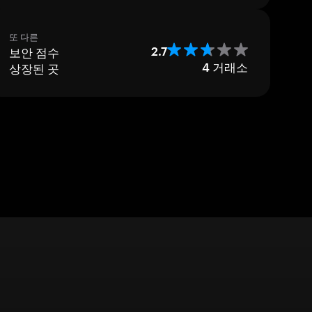
또 다른
보안 점수
2.7
상장된 곳
4
거래소