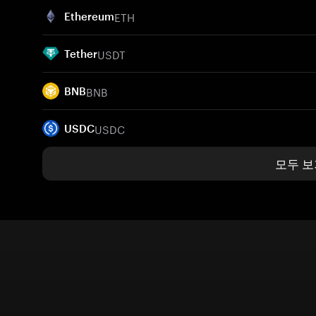
ETH
Ethereum
USDT
Tether
BNB
BNB
USDC
USDC
모두 보