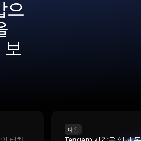
갑으
을
 보
다음
번의 터치
Tangem 지갑을 앱과