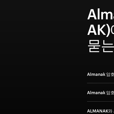
Alm
AK
묻는
Almanak 
Almanak 
ALMANAK와