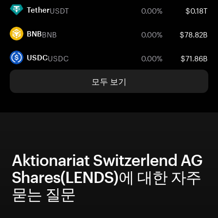
USDT
0.00%
$0.18T
Tether
BNB
0.00%
$78.82B
BNB
USDC
0.00%
$71.86B
USDC
모두 보기
Aktionariat Switzerlend AG
Shares(LENDS)에 대한 자주
묻는 질문