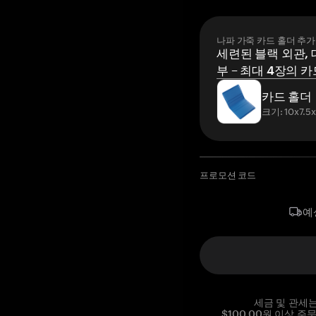
나파 가죽 카드 홀더 추가
세련된 블랙 외관, 
부 – 최대 4장의 카
카드 홀더
크기: 10x7.5
프로모션 코드
예
세금 및 관세
$100.00원 이상 주