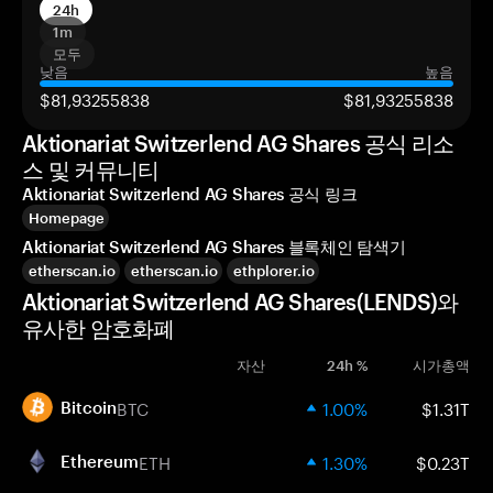
24h
1m
모두
낮음
높음
$81,93255838
$81,93255838
Aktionariat Switzerlend AG Shares 공식 리소
스 및 커뮤니티
Aktionariat Switzerlend AG Shares 공식 링크
Homepage
Aktionariat Switzerlend AG Shares 블록체인 탐색기
etherscan.io
etherscan.io
ethplorer.io
Aktionariat Switzerlend AG Shares(LENDS)와
유사한 암호화폐
자산
24h %
시가총액
BTC
1.00%
$1.31T
Bitcoin
ETH
1.30%
$0.23T
Ethereum