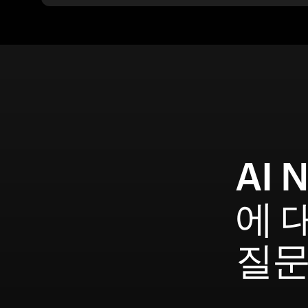
AI 
에 
질