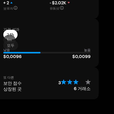
+ 2
- $2.02K
보유자
유동성
가격 성과
24h
1m
모두
낮음
높음
$0,0096
$0,0099
또 다른
보안 점수
3
상장된 곳
6
거래소