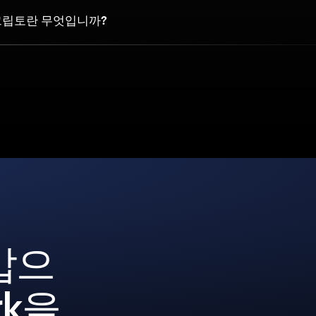
 크립토란 무엇입니까?
갑으
rk을