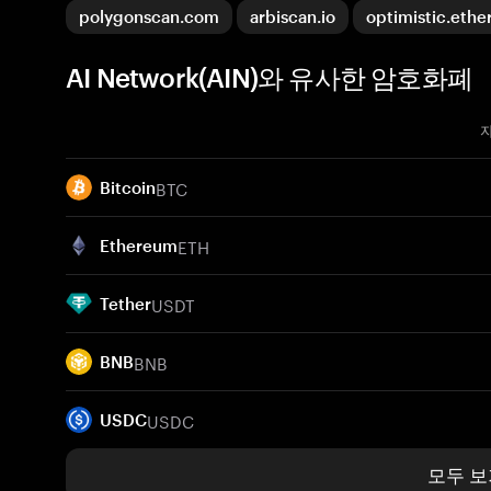
polygonscan.com
arbiscan.io
optimistic.ethe
AI Network(AIN)와 유사한 암호화폐
BTC
Bitcoin
ETH
Ethereum
USDT
Tether
BNB
BNB
USDC
USDC
모두 보