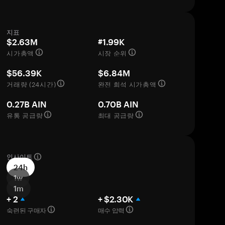
지표
$2.63M
#1.99K
시가총액
시장 순위
$56.39K
$6.84M
거래량 (24시간)
완전 희석 시가총액
0.27B AIN
0.70B AIN
유통 공급량
최대 공급량
인사이트
24h
1w
1m
+ 2
+ $2.30K
숙련된 구매자
매수 압력