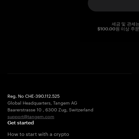
세금 및 관세
$100.00원 이상 주
Reg. No CHE-390.112.525
Global Headquarters, Tangem AG
Baarerstrasse 10
,
6300 Zug
,
Switzerland
support@tangem.com
Get started
How to start with a crypto