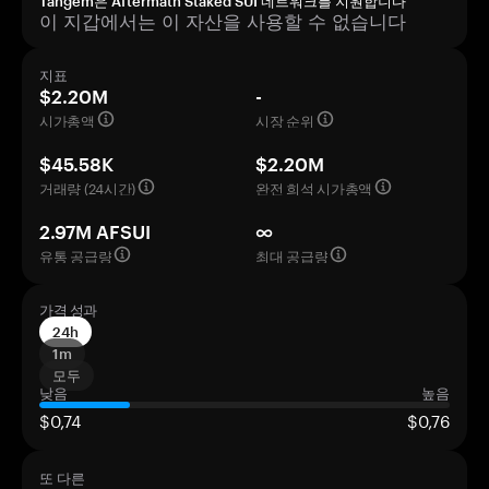
Tangem은 Aftermath Staked SUI 네트워크를 지원합니다
이 지갑에서는 이 자산을 사용할 수 없습니다
지표
$2.20M
-
시가총액
시장 순위
$45.58K
$2.20M
거래량 (24시간)
완전 희석 시가총액
2.97M AFSUI
∞
유통 공급량
최대 공급량
가격 성과
24h
1m
모두
낮음
높음
$0,74
$0,76
또 다른