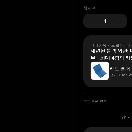
세트 수
나파 가죽 카드 홀더 추가
세련된 블랙 외관, 
부 – 최대 4장의 카
카드 홀더
크기: 10x7.5
프로모션 코드
예