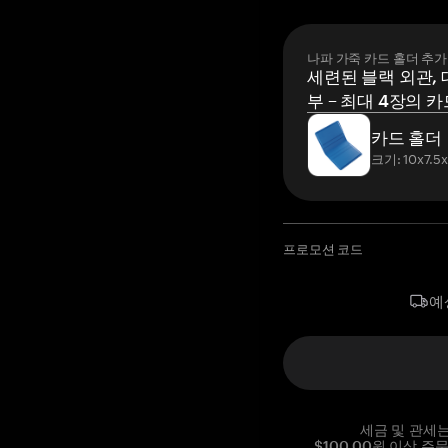
나파 가죽 카드 홀더 추가
세련된 블랙 외관, 
부 – 최대 4장의 카
카드 홀더
크기: 10x7.5
프로모션 코드
예
세금 및 관세
$100.00원 이상 주