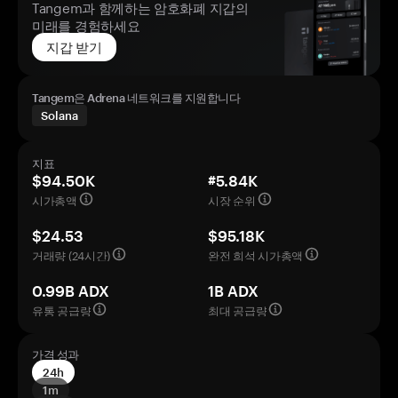
Tangem과 함께하는 암호화폐 지갑의
미래를 경험하세요
지갑 받기
Tangem은 Adrena 네트워크를 지원합니다
Solana
지표
$94.50K
#5.84K
시가총액
시장 순위
$24.53
$95.18K
거래량 (24시간)
완전 희석 시가총액
0.99B ADX
1B ADX
유통 공급량
최대 공급량
가격 성과
24h
1m