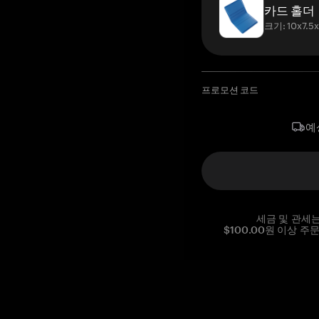
카드 홀더
크기: 10x7.5
프로모션 코드
예
세금 및 관세
$100.00원 이상 주