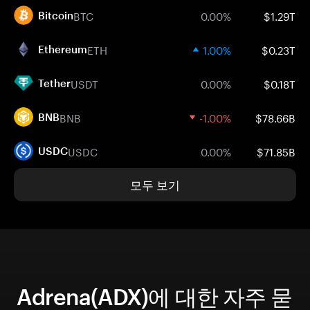
BTC
0.00%
$1.29T
Bitcoin
ETH
1.00%
$0.23T
Ethereum
USDT
0.00%
$0.18T
Tether
BNB
-1.00%
$78.66B
BNB
USDC
0.00%
$71.85B
USDC
모두 보기
Adrena(ADX)에 대한 자주 묻