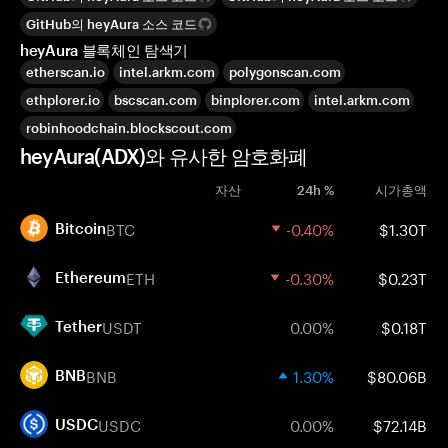
GitHub의 heyAura 소스 코드
heyAura 블록체인 탐색기
etherscan.io
intel.arkm.com
polygonscan.com
ethplorer.io
bscscan.com
binplorer.com
intel.arkm.com
robinhoodchain.blockscout.com
heyAura(ADX)와 유사한 암호화폐
자산
24h %
시가총액
BTC
-0.40%
$1.30T
Bitcoin
ETH
-0.30%
$0.23T
Ethereum
USDT
0.00%
$0.18T
Tether
BNB
1.30%
$80.06B
BNB
USDC
0.00%
$72.14B
USDC