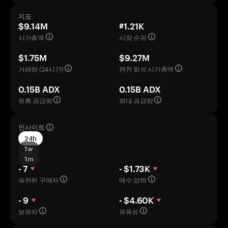
지표
$9.14M
#1.21K
시가총액
시장 순위
$1.75M
$9.27M
거래량 (24시간)
완전 희석 시가총액
0.15B ADX
0.15B ADX
유통 공급량
최대 공급량
인사이트
24h
1w
1m
- 7
- $1.73K
숙련된 구매자
매수 압력
- 9
- $4.60K
보유자
유동성