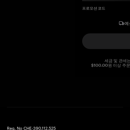
프로모션 코드
예
세금 및 관세
$100.00원 이상 주
Reg. No CHE-390.112.525