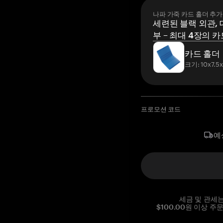
나파 가죽 카드 홀더 추가
세련된 블랙 외관, 
부 – 최대 4장의 카
카드 홀더
크기: 10x7.5
프로모션 코드
예
세금 및 관세
$100.00원 이상 주