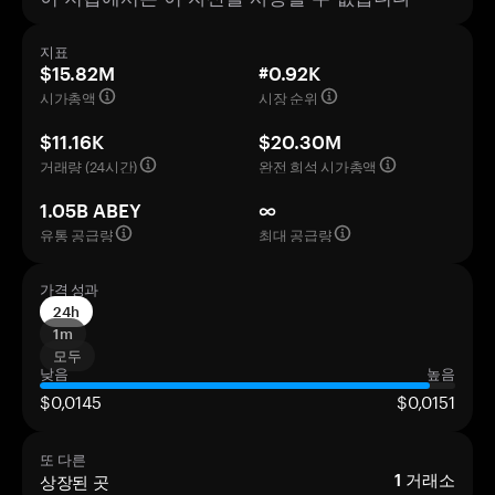
지표
$15.82M
#0.92K
시가총액
시장 순위
$11.16K
$20.30M
거래량 (24시간)
완전 희석 시가총액
1.05B ABEY
∞
유통 공급량
최대 공급량
가격 성과
24h
1m
모두
낮음
높음
$0,0145
$0,0151
또 다른
상장된 곳
1
거래소