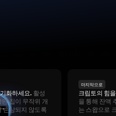
마지막으로
 동기화하세요.
활성
크립토의 힘을
된 칩이 무작위 개
을 통해 잔액 
이 손상되지 않도록
는 스왑으로 