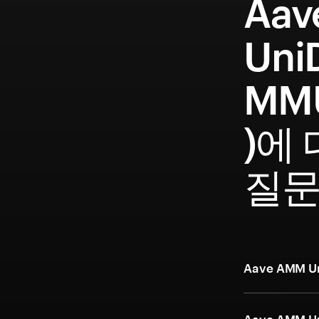
Aav
Uni
MM
)에
질
Aave AMM