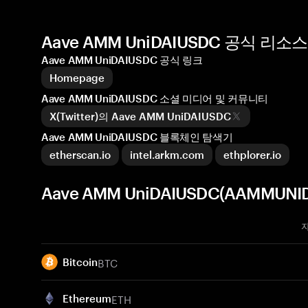
Aave AMM UniDAIUSDC 공식 리
Aave AMM UniDAIUSDC 공식 링크
Homepage
Aave AMM UniDAIUSDC 소셜 미디어 및 커뮤니티
X(Twitter)의 Aave AMM UniDAIUSDC
Aave AMM UniDAIUSDC 블록체인 탐색기
etherscan.io
intel.arkm.com
ethplorer.io
Aave AMM UniDAIUSDC(AAMMU
BTC
Bitcoin
ETH
Ethereum