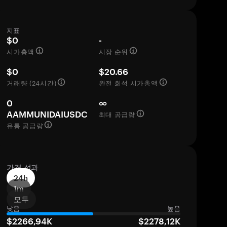
지표
$0
-
시가총액
시장 순위
$0
$20.66
거래량 (24시간)
완전 희석 시가총액
0
∞
최대 공급량
AAMMUNIDAIUSDC
유통 공급량
가격 성과
24h
1m
모두
낮음
높음
$2266,94K
$2278,12K