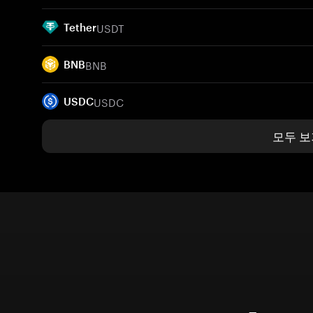
USDT
Tether
BNB
BNB
USDC
USDC
모두 보