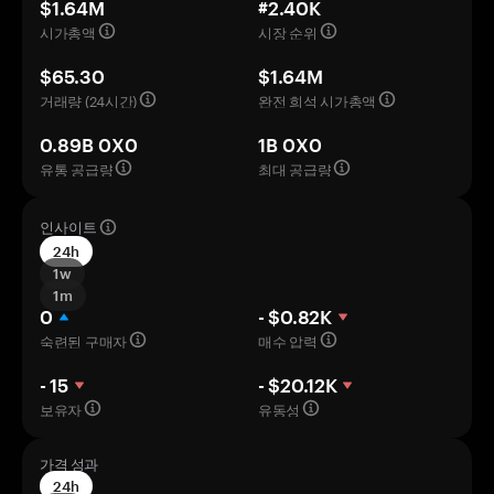
$1.64M
#2.40K
시가총액
시장 순위
$65.30
$1.64M
거래량 (24시간)
완전 희석 시가총액
0.89B 0X0
1B 0X0
유통 공급량
최대 공급량
인사이트
24h
1w
1m
0
- $0.82K
숙련된 구매자
매수 압력
- 15
- $20.12K
보유자
유동성
가격 성과
24h