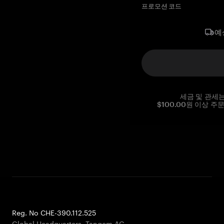
프로모션 코드
예
세금 및 관세
$100.00원 이상 주
Reg. No CHE-390.112.525
Global Headquarters, Tangem AG