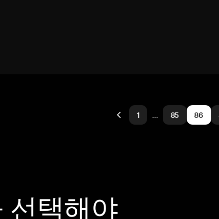
1
…
85
86
을 선택해야