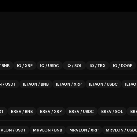
/
BNB
IQ
/
XRP
IQ
/
USDC
IQ
/
SOL
IQ
/
TRX
IQ
/
DOGE
N
/
USDT
IEFAON
/
BNB
IEFAON
/
XRP
IEFAON
/
USDC
IEFA
DT
BREV
/
BNB
BREV
/
XRP
BREV
/
USDC
BREV
/
SOL
BR
RVLON
/
USDT
MRVLON
/
BNB
MRVLON
/
XRP
MRVLON
/
USD