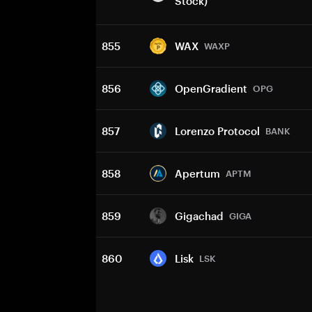
Stock)
855
WAX
WAXP
856
OpenGradient
OPG
857
Lorenzo Protocol
BANK
858
Apertum
APTM
859
Gigachad
GIGA
860
Lisk
LSK