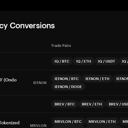
cy Conversions
Trade Pairs
IQ
/
BTC
IQ
/
ETH
IQ
/
USDT
IQ
IEFAON
/
BTC
IEFAON
/
ETH
IEFAO
TF (Ondo
IEFAON
IEFAON
/
DOGE
BREV
/
BTC
BREV
/
ETH
BREV
/
US
MRVLON
/
BTC
MRVLON
/
ETH
M
Tokenized
MRVLON