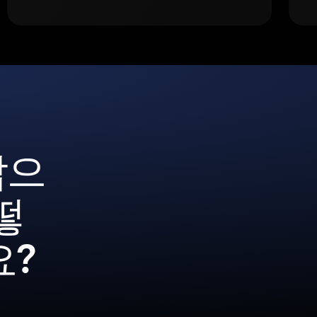
갑으
떻
요?