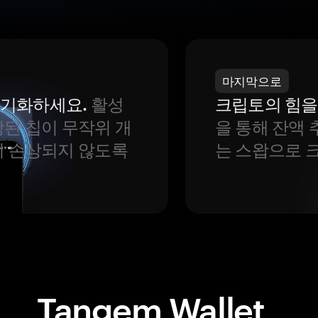
마지막으로
 동기화하세요.
활성
크립토의 힘을
된 칩이 무작위 개
을 통해 잔액 
이 손상되지 않도록
는 스왑으로 
Tangem Wallet