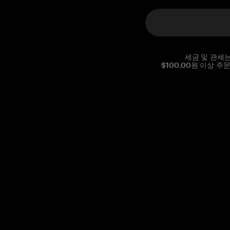
세금 및 관세
$100.00원 이상 주
Reg. No CHE-390.112.525
Global Headquarters, Tangem AG
Baarerstrasse 10
,
6300 Zug
,
Switzerland
support@tangem.com
이메일을 제공함으로써
개인정보 처리방침
을 읽고 이해했음을
확인합니다.
Get started