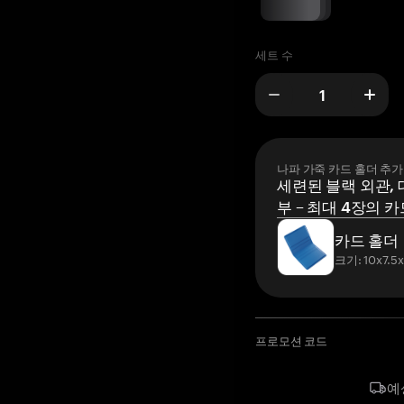
세트 수
나파 가죽 카드 홀더 추가
세련된 블랙 외관, 
부 – 최대 4장의 카
카드 홀더
크기: 10x7.5
프로모션 코드
예