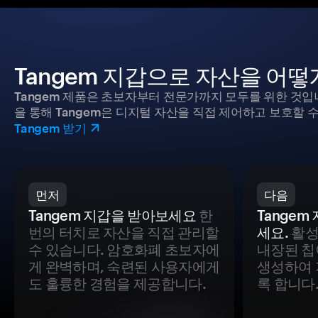
Tangem 지갑으로 자산을 어
Tangem 제품은 초보자부터 전문가까지 모두를 위한 것입
을 통해 Tangem은 디지털 자산을 직접 제어하고 보호할 수
Tangem 받기
먼저
다음
Tangem 지갑을 받아보세요
한
Tange
번의 터치로 자산을 직접 관리할
세요.
활성
수 있습니다. 암호화폐 초보자에
내장된 칩
게 완벽하며, 숙련된 사용자에게
생성하여 
도 훌륭한 경험을 제공합니다.
록 합니다