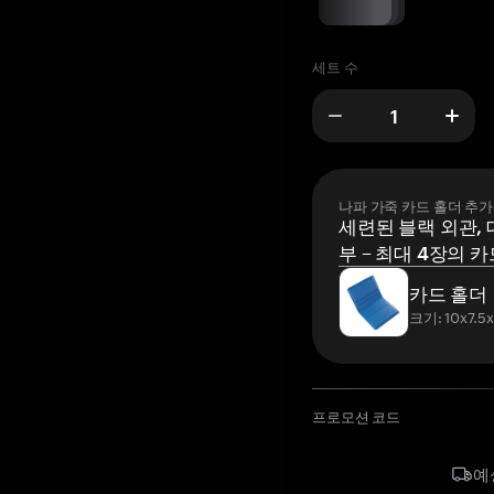
세트 수
나파 가죽 카드 홀더 추가
세련된 블랙 외관, 
부 – 최대 4장의 카
카드 홀더
크기: 10x7.5
프로모션 코드
예