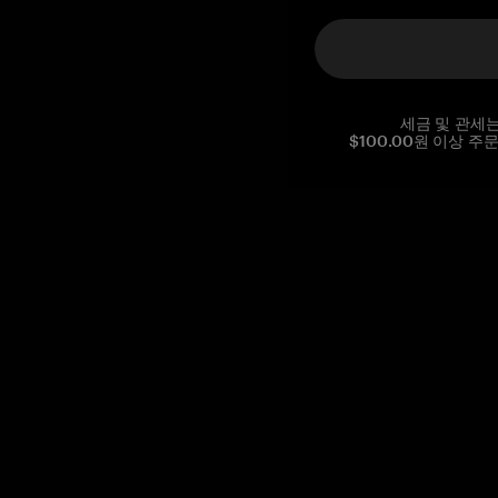
세금 및 관세
$100.00원 이상 주
Reg. No CHE-390.112.525
Global Headquarters, Tangem AG
Baarerstrasse 10
,
6300 Zug
,
Switzerland
support@tangem.com
이메일을 제공함으로써
개인정보 처리방침
을 읽고 이해했음을
확인합니다.
Get started