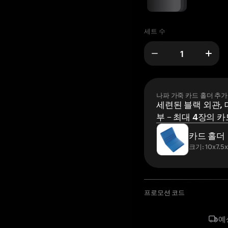
세트 수
나파 가죽 카드 홀더 추가
세련된 블랙 외관, 
부 – 최대 4장의 카
카드 홀더
크기: 10x7.5
프로모션 코드
예