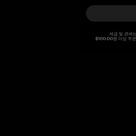
세금 및 관세
$100.00원 이상 주
Reg. No CHE-390.112.525
Global Headquarters, Tangem AG
Baarerstrasse 10
,
6300 Zug
,
Switzerland
support@tangem.com
이메일을 제공함으로써
개인정보 처리방침
을 읽고 이해했음을
확인합니다.
Get started