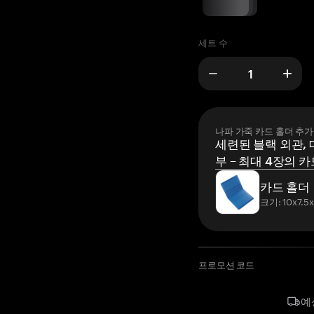
세트 수
나파 가죽 카드 홀더 추가
세련된 블랙 외관, 
부 – 최대 4장의 카
카드 홀더
크기: 10x7.5
프로모션 코드
예