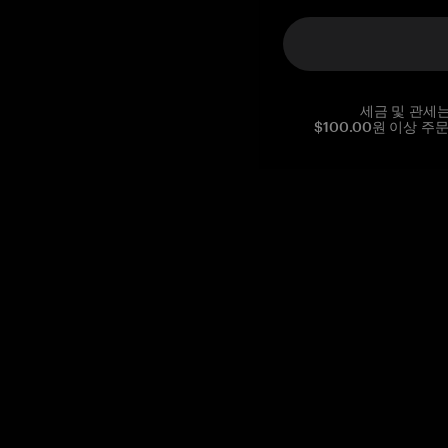
세금 및 관세
$100.00원 이상 주
Reg. No CHE-390.112.525
Global Headquarters, Tangem AG
Baarerstrasse 10
,
6300 Zug
,
Switzerland
support@tangem.com
이메일을 제공함으로써
개인정보 처리방침
을 읽고 이해했음을
확인합니다.
Get started