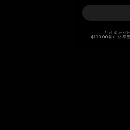
세금 및 관세
$100.00원 이상 주
Reg. No CHE-390.112.525
Global Headquarters, Tangem AG
Baarerstrasse 10
,
6300 Zug
,
Switzerland
support@tangem.com
이메일을 제공함으로써
개인정보 처리방침
을 읽고 이해했음을
확인합니다.
Get started