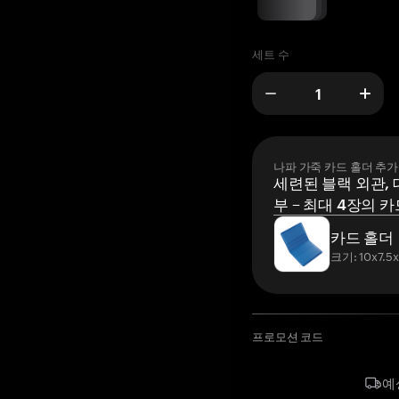
세트 수
나파 가죽 카드 홀더 추가
세련된 블랙 외관, 
부 – 최대 4장의 카
카드 홀더
크기: 10x7.5
프로모션 코드
예