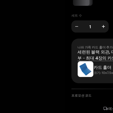
세트 수
나파 가죽 카드 홀더 추가
세련된 블랙 외관, 
부 – 최대 4장의 카
카드 홀더
크기: 10x7.5
프로모션 코드
예