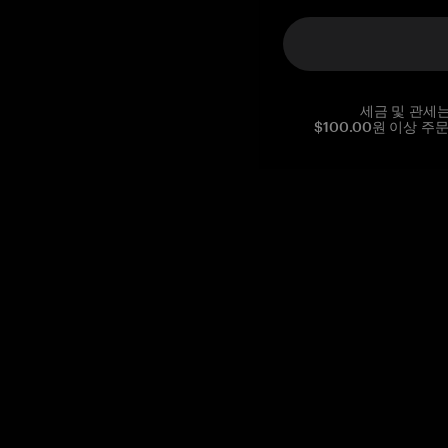
세금 및 관세
$100.00원 이상 주
Reg. No CHE-390.112.525
Global Headquarters, Tangem AG
Baarerstrasse 10
,
6300 Zug
,
Switzerland
support@tangem.com
이메일을 제공함으로써
개인정보 처리방침
을 읽고 이해했음을
확인합니다.
Get started