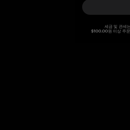
세금 및 관세
$100.00원 이상 주
Reg. No CHE-390.112.525
Global Headquarters, Tangem AG
Baarerstrasse 10
,
6300 Zug
,
Switzerland
support@tangem.com
이메일을 제공함으로써
개인정보 처리방침
을 읽고 이해했음을
확인합니다.
Get started
How to start with a crypto