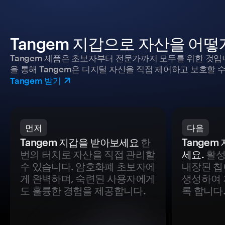
Tangem 지갑으로 자산을 어
Tangem 제품은 초보자부터 전문가까지 모두를 위한 것입
을 통해 Tangem은 디지털 자산을 직접 제어하고 보호할 수
Tangem 받기
먼저
다음
Tangem 지갑을 받아보세요
한
Tange
번의 터치로 자산을 직접 관리할
세요.
활성
수 있습니다. 암호화폐 초보자에
내장된 칩
게 완벽하며, 숙련된 사용자에게
생성하여 
도 훌륭한 경험을 제공합니다.
록 합니다