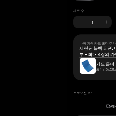
세트 수
나파 가죽 카드 홀더 추가
세련된 블랙 외관, 
부 – 최대 4장의 카
카드 홀더
크기: 10x7.5
프로모션 코드
예