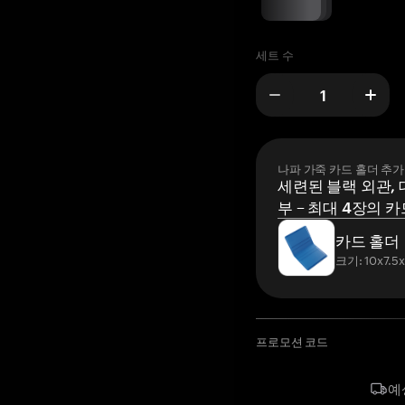
세트 수
나파 가죽 카드 홀더 추가
세련된 블랙 외관, 
부 – 최대 4장의 카
카드 홀더
크기: 10x7.5
프로모션 코드
예