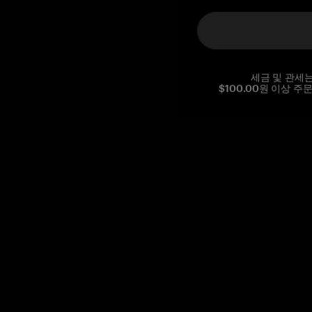
세금 및 관세
$100.00원 이상 주
Reg. No CHE-390.112.525
Global Headquarters, Tangem AG
Baarerstrasse 10
,
6300 Zug
,
Switzerland
support@tangem.com
이메일을 제공함으로써
개인정보 처리방침
을 읽고 이해했음을
확인합니다.
Get started