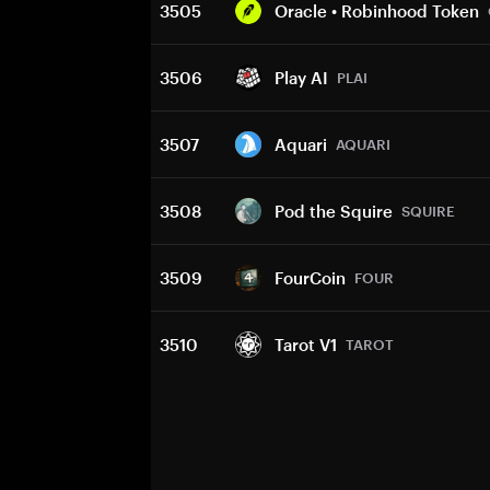
3505
Oracle • Robinhood Token
3506
Play AI
PLAI
3507
Aquari
AQUARI
3508
Pod the Squire
SQUIRE
3509
FourCoin
FOUR
3510
Tarot V1
TAROT