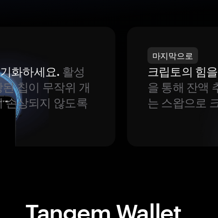
마지막으로
 동기화하세요.
활성
크립토의 힘을
된 칩이 무작위 개
을 통해 잔액 
이 손상되지 않도록
는 스왑으로 
Tangem Wallet