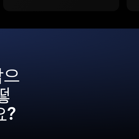
갑으
떻
요?