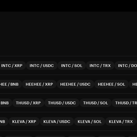
INTC
/
XRP
INTC
/
USDC
INTC
/
SOL
INTC
/
TRX
INTC
/
DO
HEE
/
BNB
HEEHEE
/
XRP
HEEHEE
/
USDC
HEEHEE
/
SOL
H
/
BNB
THUSD
/
XRP
THUSD
/
USDC
THUSD
/
SOL
THUSD
/
T
NB
KLEVA
/
XRP
KLEVA
/
USDC
KLEVA
/
SOL
KLEVA
/
TRX