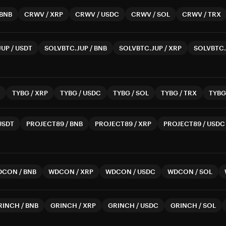
BNB
CRWV
/
XRP
CRWV
/
USDC
CRWV
/
SOL
CRWV
/
TRX
JUP
/
USDT
SOLVBTC.JUP
/
BNB
SOLVBTC.JUP
/
XRP
SOLVBTC.
TYBG
/
XRP
TYBG
/
USDC
TYBG
/
SOL
TYBG
/
TRX
TYBG
USDT
PROJECT89
/
BNB
PROJECT89
/
XRP
PROJECT89
/
USDC
DCON
/
BNB
WDCON
/
XRP
WDCON
/
USDC
WDCON
/
SOL
RINCH
/
BNB
GRINCH
/
XRP
GRINCH
/
USDC
GRINCH
/
SOL