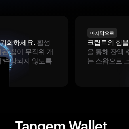
마지막으로
 동기화하세요.
활성
크립토의 힘을
된 칩이 무작위 개
을 통해 잔액 
이 손상되지 않도록
는 스왑으로 
Tangem Wallet