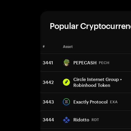
Popular Cryptocurren
#
Asset
3441
PEPECASH
PECH
Circle Internet Group •
3442
Robinhood Token
3443
Exactly Protocol
EXA
3444
Ridotto
RDT