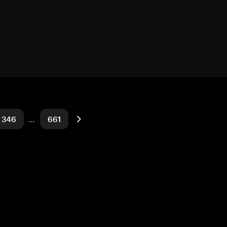
346
…
661