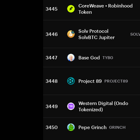
CoreWeave • Robinhood
3445
Token
Solv Protocol
3446
SOL
SolvBTC Jupiter
3447
Base God
TYBG
3448
Project 89
PROJECT89
Western Digital (Ondo
3449
Tokenized)
3450
Pepe Grinch
GRINCH