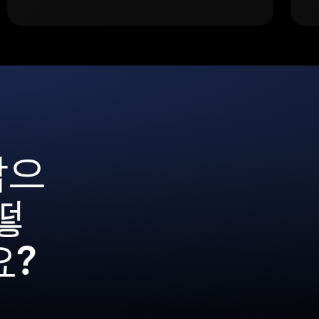
갑으
떻
요?