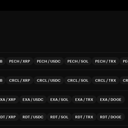
B
PECH
/
XRP
PECH
/
USDC
PECH
/
SOL
PECH
/
TRX
PE
B
CRCL
/
XRP
CRCL
/
USDC
CRCL
/
SOL
CRCL
/
TRX
CR
EXA
/
XRP
EXA
/
USDC
EXA
/
SOL
EXA
/
TRX
EXA
/
DOGE
RDT
/
XRP
RDT
/
USDC
RDT
/
SOL
RDT
/
TRX
RDT
/
DOGE