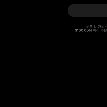
세금 및 관세
$100.00원 이상 주
Reg. No CHE-390.112.525
Global Headquarters, Tangem AG
Baarerstrasse 10
,
6300 Zug
,
Switzerland
support@tangem.com
이메일을 제공함으로써
개인정보 처리방침
을 읽고 이해했음을
확인합니다.
Get started