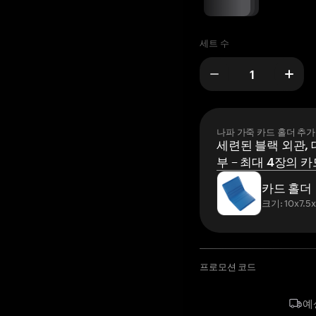
세트 수
나파 가죽 카드 홀더 추가
세련된 블랙 외관, 
부 – 최대 4장의 카
카드 홀더
크기: 10x7.5
프로모션 코드
예