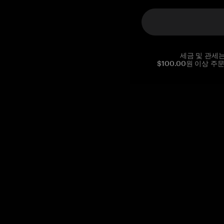
세금 및 관세
$100.00원 이상 주
Reg. No CHE-390.112.525
Global Headquarters, Tangem AG
Baarerstrasse 10
,
6300 Zug
,
Switzerland
support@tangem.com
이메일을 제공함으로써
개인정보 처리방침
을 읽고 이해했음을
확인합니다.
Get started