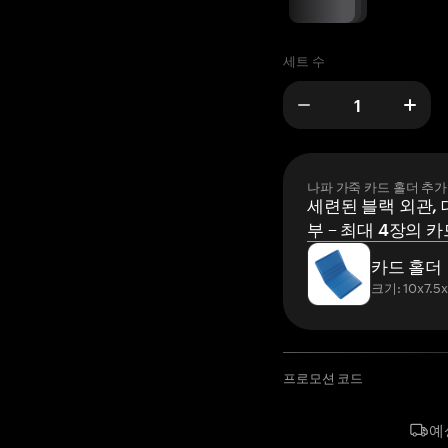
세트 수
나파 가죽 카드 홀더 추가
세련된 블랙 외관, 
부 – 최대 4장의 카
카드 홀더
크기: 10x7.5
프로모션 코드
예