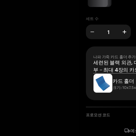
세트 수
나파 가죽 카드 홀더 추가
세련된 블랙 외관, 
부 – 최대 4장의 카
카드 홀더
크기: 10x7.5
프로모션 코드
예