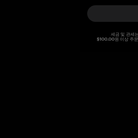
세금 및 관세
$100.00원 이상 주
Reg. No CHE-390.112.525
Global Headquarters, Tangem AG
Baarerstrasse 10
,
6300 Zug
,
Switzerland
support@tangem.com
이메일을 제공함으로써
개인정보 처리방침
을 읽고 이해했음을
확인합니다.
Get started