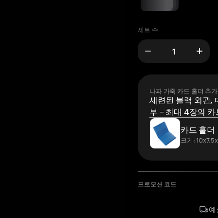
세트 수
나파 가죽 카드 홀더 추가
세련된 블랙 외관, 
부 – 최대 4장의 카
카드 홀더
크기: 10x7.5
프로모션 코드
예