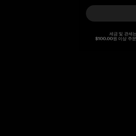
세금 및 관세
$100.00원 이상 주
Reg. No CHE-390.112.525
Global Headquarters, Tangem AG
Baarerstrasse 10
,
6300 Zug
,
Switzerland
support@tangem.com
이메일을 제공함으로써
개인정보 처리방침
을 읽고 이해했음을
확인합니다.
Get started