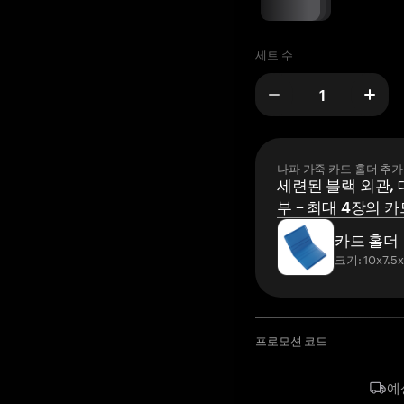
세트 수
나파 가죽 카드 홀더 추가
세련된 블랙 외관, 
부 – 최대 4장의 카
카드 홀더
크기: 10x7.5
프로모션 코드
예