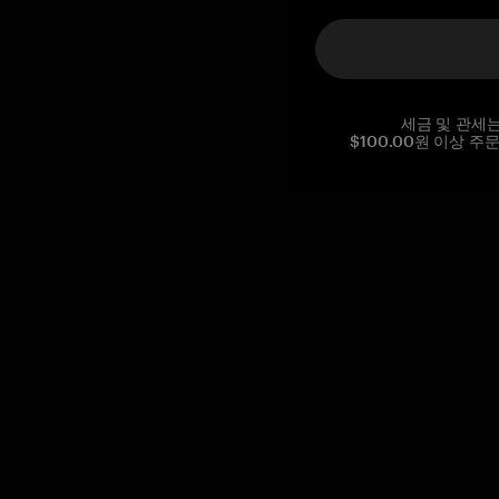
세금 및 관세
$100.00원 이상 주
Reg. No CHE-390.112.525
Global Headquarters, Tangem AG
Baarerstrasse 10
,
6300 Zug
,
Switzerland
support@tangem.com
이메일을 제공함으로써
개인정보 처리방침
을 읽고 이해했음을
확인합니다.
Get started