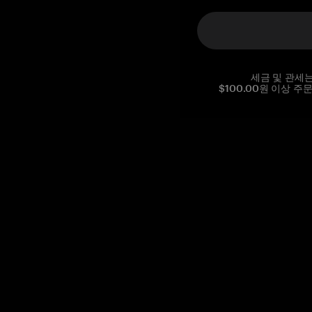
세금 및 관세
$100.00원 이상 주
Reg. No CHE-390.112.525
Global Headquarters, Tangem AG
Baarerstrasse 10
,
6300 Zug
,
Switzerland
support@tangem.com
이메일을 제공함으로써
개인정보 처리방침
을 읽고 이해했음을
확인합니다.
Get started