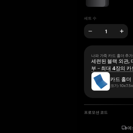
세트 수
나파 가죽 카드 홀더 추가
세련된 블랙 외관, 
부 – 최대 4장의 카
카드 홀더
크기: 10x7.5
프로모션 코드
예