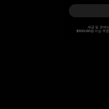
세금 및 관세
$100.00원 이상 주
Reg. No CHE-390.112.525
Global Headquarters, Tangem AG
Baarerstrasse 10
,
6300 Zug
,
Switzerland
support@tangem.com
이메일을 제공함으로써
개인정보 처리방침
을 읽고 이해했음을
확인합니다.
Get started