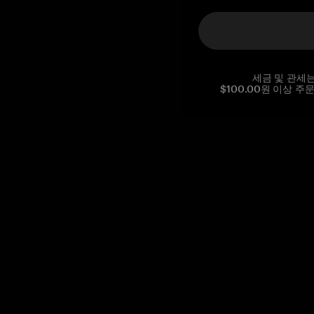
세금 및 관세
$100.00원 이상 주
Reg. No CHE-390.112.525
Global Headquarters, Tangem AG
Baarerstrasse 10
,
6300 Zug
,
Switzerland
support@tangem.com
이메일을 제공함으로써
개인정보 처리방침
을 읽고 이해했음을
확인합니다.
Get started