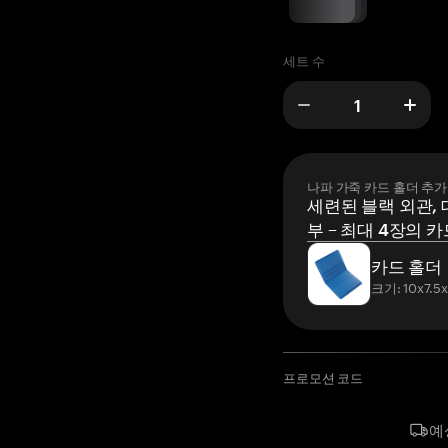
세트 수
나파 가죽 카드 홀더 추가
세련된 블랙 외관, 
부 – 최대 4장의 카
카드 홀더
크기: 10x7.5
프로모션 코드
예