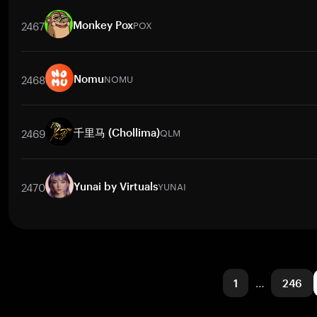
Trade Pairs
UNX
/
BTC
UNX
/
ETH
UNX
/
USDT
UNX
/
BNB
UNX
/
2467
POX
Monkey Pox
Trade Pairs
POX
/
BTC
POX
/
ETH
POX
/
USDT
POX
/
BNB
POX
/
2468
NOMU
Nomu
Trade Pairs
NOMU
/
BTC
NOMU
/
ETH
NOMU
/
USDT
NOMU
/
BNB
2469
QLM
千里马 (Chollima)
Trade Pairs
QLM
/
BTC
QLM
/
ETH
QLM
/
USDT
QLM
/
BNB
QLM
2470
YUNAI
Yunai by Virtuals
Trade Pairs
YUNAI
/
BTC
YUNAI
/
ETH
YUNAI
/
USDT
YUNAI
/
BNB
1
…
246