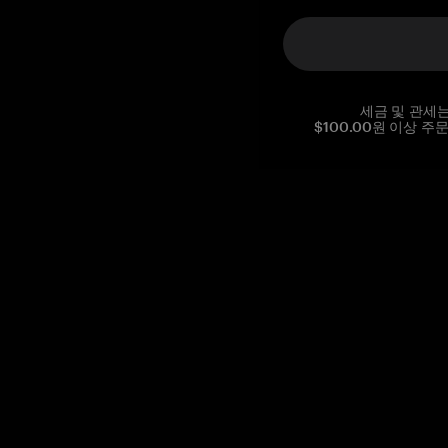
세금 및 관세
$100.00원 이상 주
Reg. No CHE-390.112.525
Global Headquarters, Tangem AG
Baarerstrasse 10
,
6300 Zug
,
Switzerland
support@tangem.com
이메일을 제공함으로써
개인정보 처리방침
을 읽고 이해했음을
확인합니다.
Get started