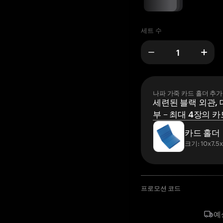
세트 수
나파 가죽 카드 홀더 추가
세련된 블랙 외관, 
부 – 최대 4장의 카
카드 홀더
크기: 10x7.5
프로모션 코드
예