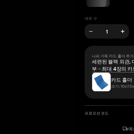
세트 수
나파 가죽 카드 홀더 추가
세련된 블랙 외관, 
부 – 최대 4장의 카
카드 홀더
크기: 10x7.5
프로모션 코드
예