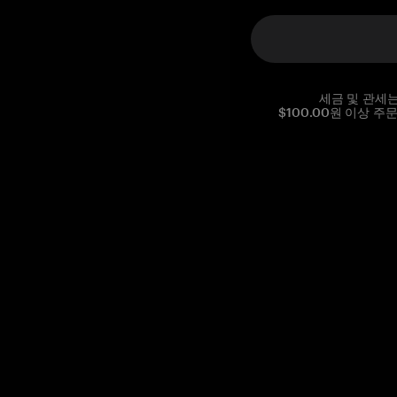
세금 및 관세
$100.00원 이상 주
Reg. No CHE-390.112.525
Global Headquarters, Tangem AG
Baarerstrasse 10
,
6300 Zug
,
Switzerland
support@tangem.com
이메일을 제공함으로써
개인정보 처리방침
을 읽고 이해했음을
확인합니다.
Get started