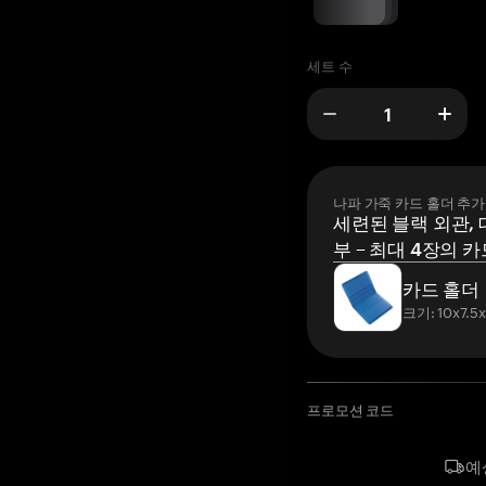
세트 수
나파 가죽 카드 홀더 추가
세련된 블랙 외관, 
부 – 최대 4장의 카
카드 홀더
크기: 10x7.5
프로모션 코드
예