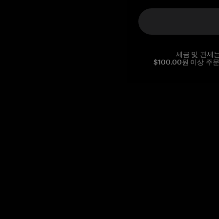
세금 및 관세
$100.00원 이상 주
Reg. No CHE-390.112.525
Global Headquarters, Tangem AG
Baarerstrasse 10
,
6300 Zug
,
Switzerland
support@tangem.com
이메일을 제공함으로써
개인정보 처리방침
을 읽고 이해했음을
확인합니다.
Get started