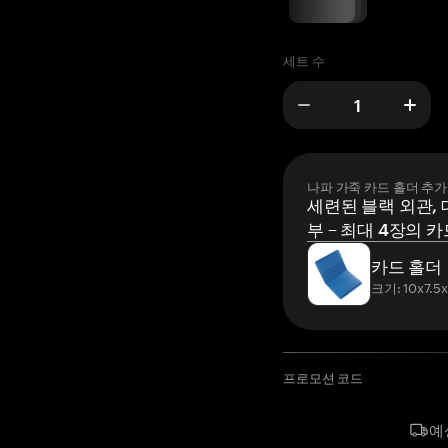
세트 수
나파 가죽 카드 홀더 추가
세련된 블랙 외관, 
부 – 최대 4장의 카
카드 홀더
크기: 10x7.5
프로모션 코드
예