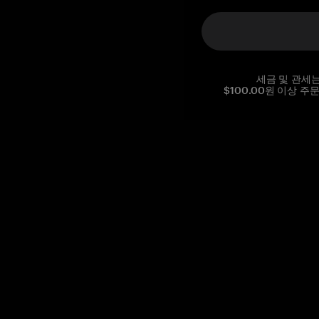
세금 및 관세
$100.00원 이상 주
Reg. No CHE-390.112.525
Global Headquarters, Tangem AG
Baarerstrasse 10
,
6300 Zug
,
Switzerland
support@tangem.com
이메일을 제공함으로써
개인정보 처리방침
을 읽고 이해했음을
확인합니다.
Get started