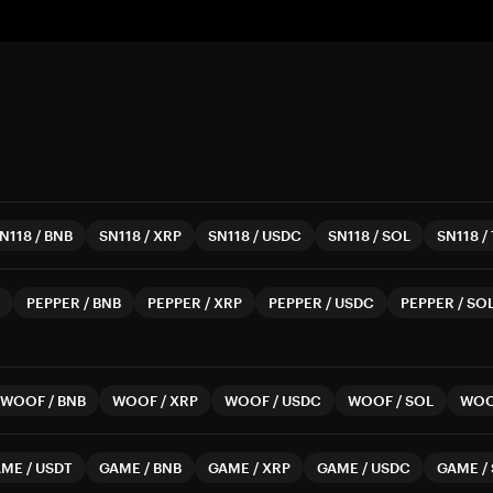
N118
/
BNB
SN118
/
XRP
SN118
/
USDC
SN118
/
SOL
SN118
/
PEPPER
/
BNB
PEPPER
/
XRP
PEPPER
/
USDC
PEPPER
/
SO
WOOF
/
BNB
WOOF
/
XRP
WOOF
/
USDC
WOOF
/
SOL
WO
AME
/
USDT
GAME
/
BNB
GAME
/
XRP
GAME
/
USDC
GAME
/