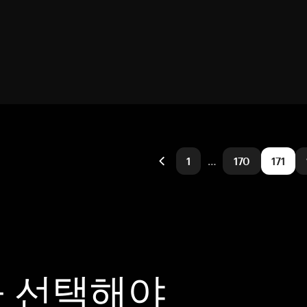
1
…
170
171
을 선택해야