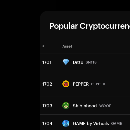
Popular Cryptocurren
#
Asset
1701
Ditto
SN118
1702
PEPPER
PEPPER
1703
Shibinhood
WOOF
1704
GAME by Virtuals
GAME