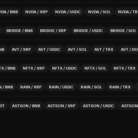
VDA
/
BNB
NVDA
/
XRP
NVDA
/
USDC
NVDA
/
SOL
NVDA
/
TR
BRIDGE
/
BNB
BRIDGE
/
XRP
BRIDGE
/
USDC
BRIDGE
/
SOL
NB
AVT
/
XRP
AVT
/
USDC
AVT
/
SOL
AVT
/
TRX
AVT
/
DO
TX
/
BNB
NFTX
/
XRP
NFTX
/
USDC
NFTX
/
SOL
NFTX
/
TRX
N
/
BNB
RAIN
/
XRP
RAIN
/
USDC
RAIN
/
SOL
RAIN
/
TRX
DT
ASTSON
/
BNB
ASTSON
/
XRP
ASTSON
/
USDC
ASTSON