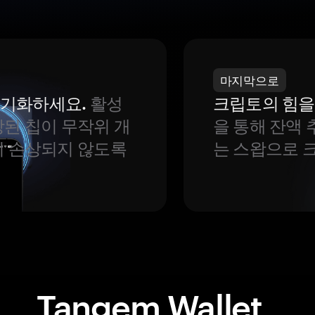
마지막으로
 동기화하세요.
활성
크립토의 힘을
된 칩이 무작위 개
을 통해 잔액 
이 손상되지 않도록
는 스왑으로 
Tangem Wallet