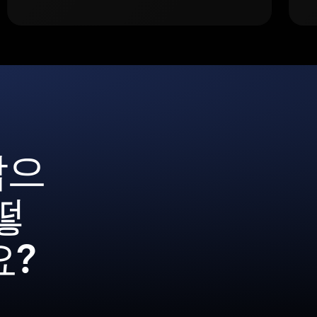
갑으
떻
요?