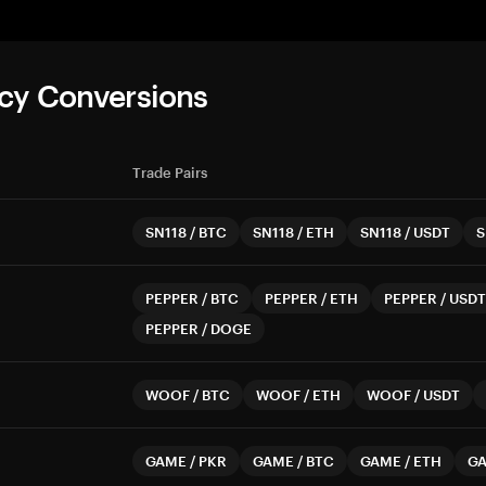
cy Conversions
Trade Pairs
SN118
/
BTC
SN118
/
ETH
SN118
/
USDT
S
PEPPER
/
BTC
PEPPER
/
ETH
PEPPER
/
USDT
PEPPER
/
DOGE
WOOF
/
BTC
WOOF
/
ETH
WOOF
/
USDT
GAME
/
PKR
GAME
/
BTC
GAME
/
ETH
G