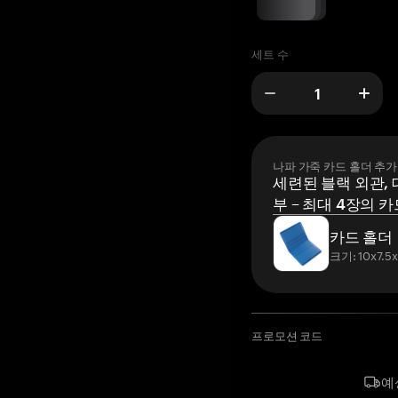
세트 수
나파 가죽 카드 홀더 추가
세련된 블랙 외관, 
부 – 최대 4장의 카
카드 홀더
크기: 10x7.5
프로모션 코드
예