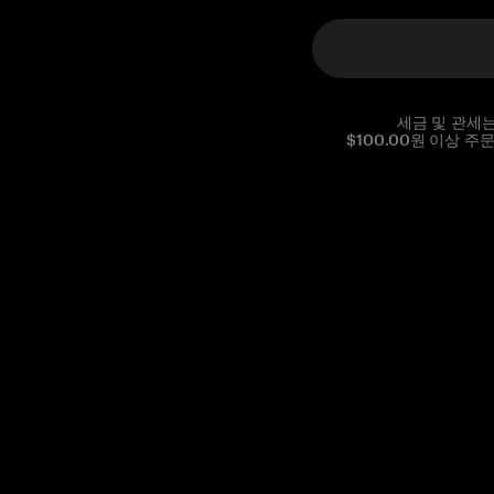
세금 및 관세
$100.00원 이상 주
Reg. No CHE-390.112.525
Global Headquarters, Tangem AG
Baarerstrasse 10
,
6300 Zug
,
Switzerland
support@tangem.com
이메일을 제공함으로써
개인정보 처리방침
을 읽고 이해했음을
확인합니다.
Get started