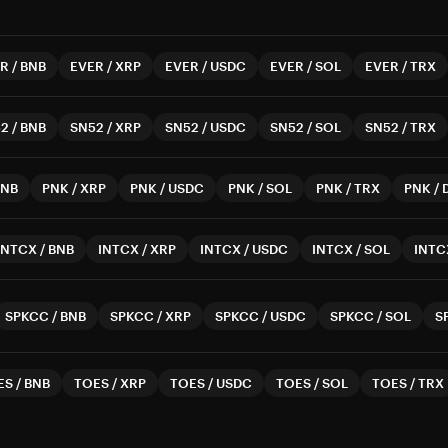
ER
/
BNB
EVER
/
XRP
EVER
/
USDC
EVER
/
SOL
EVER
/
TRX
52
/
BNB
SN52
/
XRP
SN52
/
USDC
SN52
/
SOL
SN52
/
TRX
BNB
PNK
/
XRP
PNK
/
USDC
PNK
/
SOL
PNK
/
TRX
PNK
/
INTCX
/
BNB
INTCX
/
XRP
INTCX
/
USDC
INTCX
/
SOL
INTC
SPKCC
/
BNB
SPKCC
/
XRP
SPKCC
/
USDC
SPKCC
/
SOL
S
ES
/
BNB
TOES
/
XRP
TOES
/
USDC
TOES
/
SOL
TOES
/
TRX