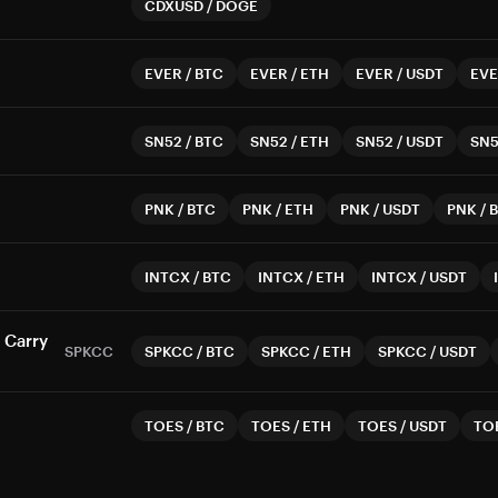
CDXUSD
/
DOGE
EVER
/
BTC
EVER
/
ETH
EVER
/
USDT
EV
SN52
/
BTC
SN52
/
ETH
SN52
/
USDT
SN
PNK
/
BTC
PNK
/
ETH
PNK
/
USDT
PNK
/
INTCX
/
BTC
INTCX
/
ETH
INTCX
/
USDT
 Carry
SPKCC
SPKCC
/
BTC
SPKCC
/
ETH
SPKCC
/
USDT
TOES
/
BTC
TOES
/
ETH
TOES
/
USDT
TO