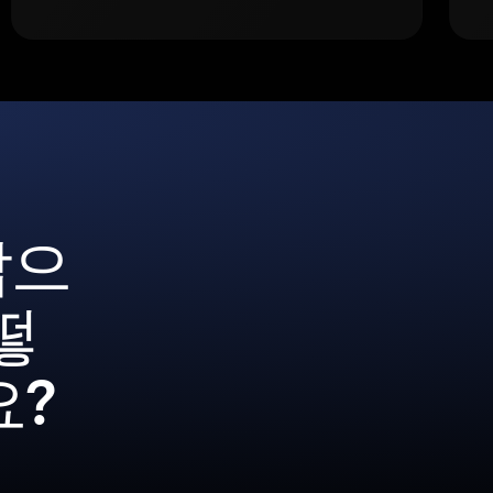
갑으
떻
요?