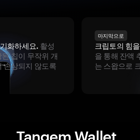
마지막으로
 동기화하세요.
활성
크립토의 힘을
된 칩이 무작위 개
을 통해 잔액 
이 손상되지 않도록
는 스왑으로 
Tangem Wallet