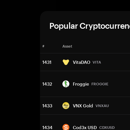
Popular Cryptocurren
#
Asset
1431
VitaDAO
VITA
1432
Froggie
FROGGIE
1433
VNX Gold
VNXAU
1434
Cod3x USD
CDXUSD