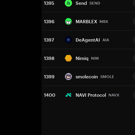
1395
Send
SEND
1396
MARBLEX
MBX
1397
DeAgentAI
AIA
1398
Nimiq
NIM
1399
smolecoin
SMOLE
1400
NAVI Protocol
NAVX