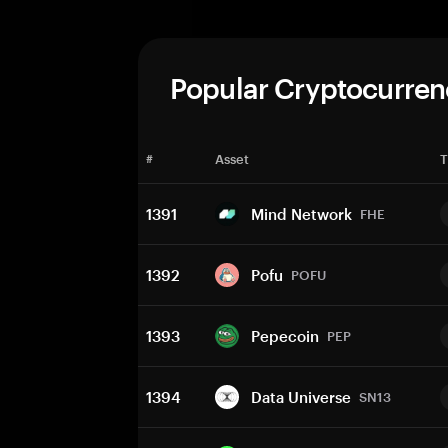
Popular Cryptocurren
#
Asset
T
1391
Mind Network
FHE
1392
Pofu
POFU
1393
Pepecoin
PEP
1394
Data Universe
SN13