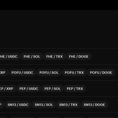
FHE
/
USDC
FHE
/
SOL
FHE
/
TRX
FHE
/
DOGE
XRP
POFU
/
USDC
POFU
/
SOL
POFU
/
TRX
POFU
/
DOGE
EP
/
XRP
PEP
/
USDC
PEP
/
SOL
PEP
/
TRX
P
SN13
/
USDC
SN13
/
SOL
SN13
/
TRX
SN13
/
DOGE