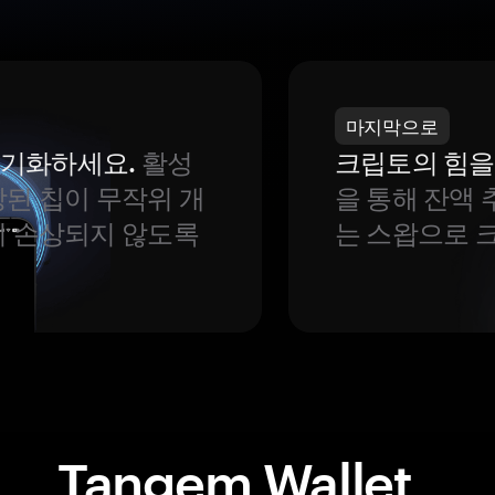
마지막으로
 동기화하세요.
활성
크립토의 힘을
된 칩이 무작위 개
을 통해 잔액 
이 손상되지 않도록
는 스왑으로 
Tangem Wallet