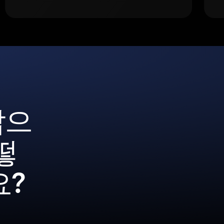
갑으
떻
요?