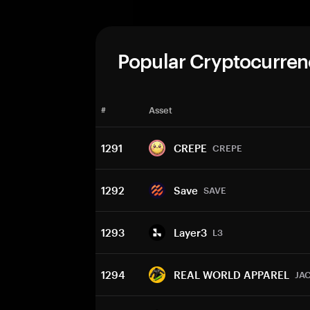
Popular Cryptocurren
#
Asset
1291
CREPE
CREPE
1292
Save
SAVE
1293
Layer3
L3
1294
REAL WORLD APPAREL
JA