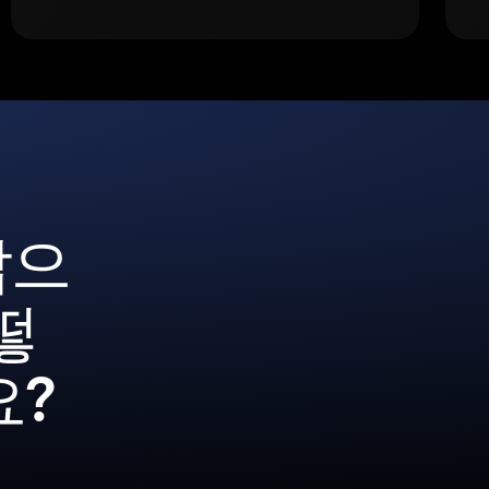
갑으
떻
요?