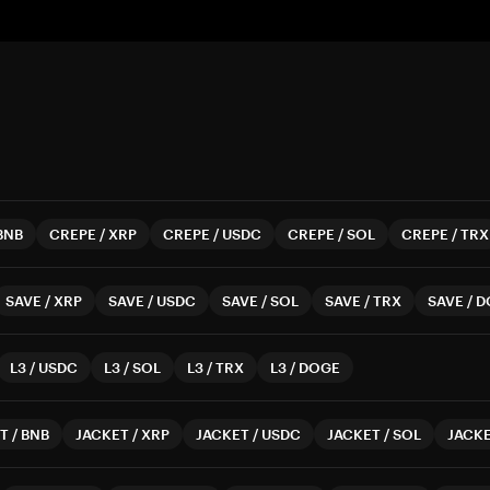
BNB
CREPE
/
XRP
CREPE
/
USDC
CREPE
/
SOL
CREPE
/
TRX
SAVE
/
XRP
SAVE
/
USDC
SAVE
/
SOL
SAVE
/
TRX
SAVE
/
D
L3
/
USDC
L3
/
SOL
L3
/
TRX
L3
/
DOGE
T
/
BNB
JACKET
/
XRP
JACKET
/
USDC
JACKET
/
SOL
JACK