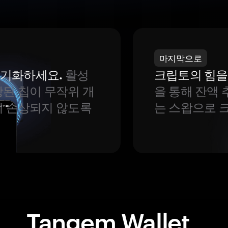
마지막으로
 동기화하세요.
활성
크립토의 힘을
된 칩이 무작위 개
을 통해 잔액 
이 손상되지 않도록
는 스왑으로 
Tangem Wallet