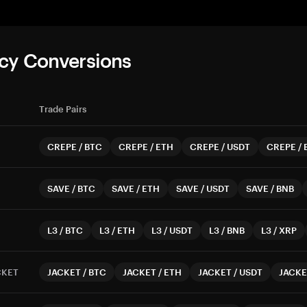
cy Conversions
Trade Pairs
CREPE
/
BTC
CREPE
/
ETH
CREPE
/
USDT
CREPE
/
SAVE
/
BTC
SAVE
/
ETH
SAVE
/
USDT
SAVE
/
BNB
L3
/
BTC
L3
/
ETH
L3
/
USDT
L3
/
BNB
L3
/
XRP
CKET
JACKET
/
BTC
JACKET
/
ETH
JACKET
/
USDT
JACKE