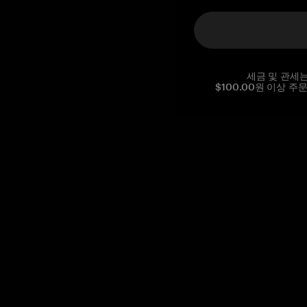
세금 및 관세
$100.00원 이상 주
Reg. No CHE-390.112.525
Global Headquarters, Tangem AG
Baarerstrasse 10
,
6300 Zug
,
Switzerland
support@tangem.com
이메일을 제공함으로써
개인정보 처리방침
을 읽고 이해했음을
확인합니다.
Get started