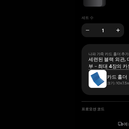
세트 수
나파 가죽 카드 홀더 추가
세련된 블랙 외관, 
부 – 최대 4장의 카
카드 홀더
크기: 10x7.5
프로모션 코드
예