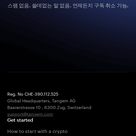
스팸 없음. 쓸데없는 말 없음. 언제든지 구독 취소 가능.
Reg. No CHE-390.112.525
Global Headquarters, Tangem AG
Baarerstrasse 10
,
6300 Zug
,
Switzerland
support@tangem.com
Get started
How to start with a crypto