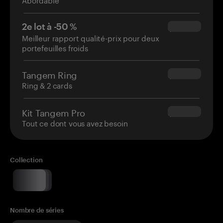
2e lot à -50 %
$34.95
Meilleur rapport qualité-prix pour deux
portefeuilles froids
Tangem Ring
$160.00
Ring & 2 cards
Kit Tangem Pro
$180.00
Tout ce dont vous avez besoin
Collection
Nombre de séries