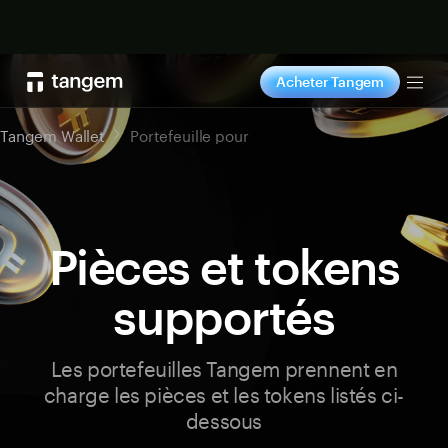
Acheter maintenant
Acheter Tangem
Tog
Tangem Wallet
Portefeuille pour
Pièces et tokens
supportés
Les portefeuilles Tangem prennent en
charge les pièces et les tokens listés ci-
dessous