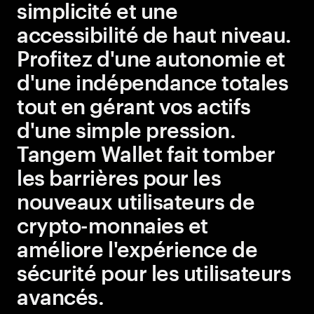
simplicité et une
simplicité et une
accessibilité de haut niveau.
accessibilité de haut niveau.
Profitez d'une autonomie et
Profitez d'une autonomie et
d'une indépendance totales
d'une indépendance totales
tout en gérant vos actifs
tout en gérant vos actifs
d'une simple pression.
d'une simple pression.
Tangem Wallet fait tomber
Tangem Wallet fait tomber
les barrières pour les
les barrières pour les
nouveaux utilisateurs de
nouveaux utilisateurs de
crypto-monnaies et
crypto-monnaies et
améliore l'expérience de
améliore l'expérience de
sécurité pour les utilisateurs
sécurité pour les utilisateurs
avancés.
avancés.