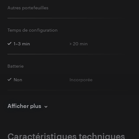
Autres portefeuilles
Temps de configuration
1–3 min
> 20 min
Batterie
Non
Incorporée
Option de sauvegarde
Afficher plus
Plusieurs cartes pour le
phrase de récupération
même portefeuille,
(BIP39)
phrase de récupération
optionnelle
Caractéristiques techniques