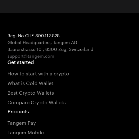
Attestation du
Autocollant anti-contrefaçon
micrologiciel
ISO 7816, ISO 14443 A
Interface
Protection contre l'eau et la poussière
Reg. No CHE-390.112.525
Global Headquarters, Tangem AG
Complète (IP69K)
Non
Baarerstrasse 10
,
6300 Zug
,
Switzerland
support@tangem.com
Get started
Protection par code d'accès
How to start with a crypto
Oui
Oui
What is Cold Wallet
Best Crypto Wallets
Récupération du code d'accès
Compare Crypto Wallets
Products
Oui
Non
Tangem Pay
Tangem Mobile
Dimension
85,6 mm