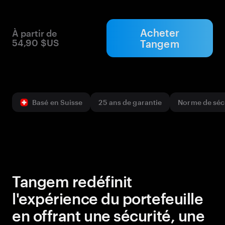
Acheter
À partir de
54,90 $US
Tangem
Basé en Suisse
25 ans de garantie
Norme de séc
Tangem redéfinit
Tangem redéfinit
l'expérience du portefeuille
l'expérience du portefeuille
en offrant une sécurité, une
en offrant une sécurité, une