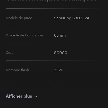
Clé non extractible
Samsung S3D232A
Modèle de puce
Oui
Non
65 nm
Procédé de fabrication
Certification du matériel
EAL 6+
EAL 5+ ou moins
SC000
Cœur
Composants matériels
232K
Mémoire flash
Uniquement des
Élément sécurisé et pièces
éléments sécurisés
non certifiées
32K
ROM
Afficher plus
Protection contre la contrefaçon
11K
RAM