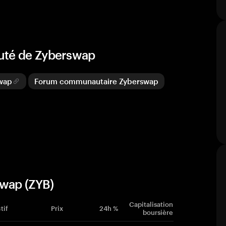
auté de Zyberswap
swap
Forum communautaire Zyberswap
swap (ZYB)
Capitalisation
tif
Prix
24h %
boursière