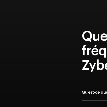
Que
fréq
Zyb
Qu’est-ce qu