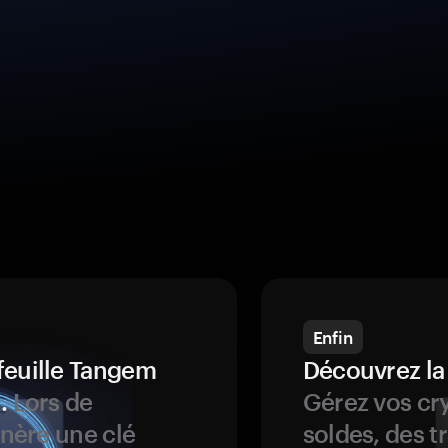
Enfin
feuille Tangem
Découvrez la
.
Lors de
Gérez vos cry
énère une clé
soldes, des t