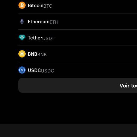
BTC
Bitcoin
ETH
Ethereum
USDT
Tether
BNB
BNB
USDC
USDC
Voir to