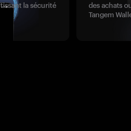
tissant la sécurité
des achats ou
Tangem Walle