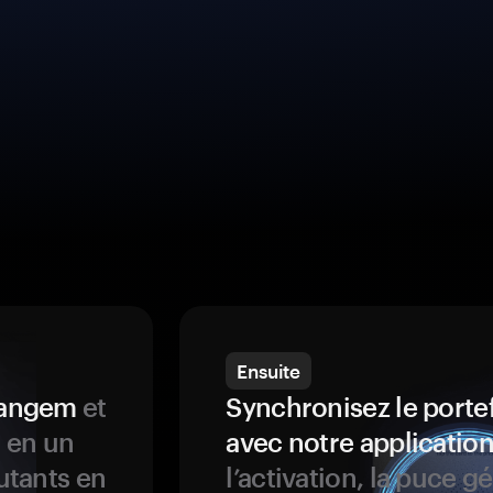
Ensuite
 Tangem
et
Synchronisez le porte
s en un
avec notre application
butants en
l’activation, la puce g