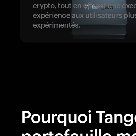
crypto, tout en offrant une exc
expérience aux utilisateurs plu
expérimentés.
Pourquoi Tang
portefeuille ma