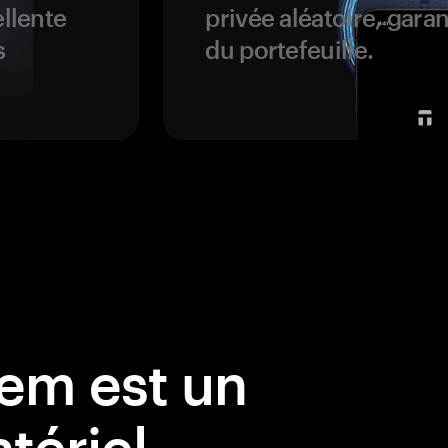
ellente
privée aléatoire, garan
s
du portefeuille.
em est un
tériel