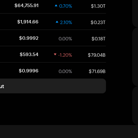
0.70%
$1.30T
$64,755.91
2.10%
$0.23T
$1,914.66
0.00%
$0.18T
$0.9992
-1.20%
$79.04B
$593.54
0.00%
$71.69B
$0.9996
ut