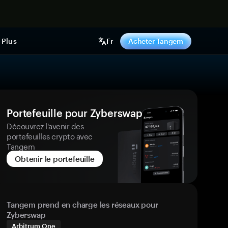
ntenant
Plus
Fr
Acheter Tangem
Portefeuille pour Zyberswap
Découvrez l'avenir des
portefeuilles crypto avec
Tangem
Obtenir le portefeuille
Tangem prend en charge les réseaux pour
Zyberswap
Arbitrum One