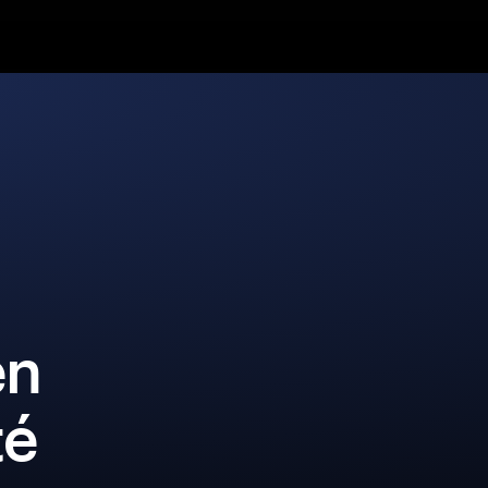
en
té