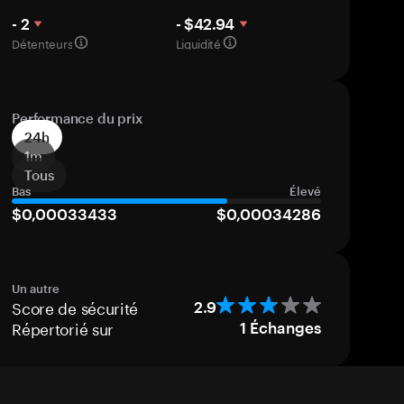
- 2
- $42.94
Détenteurs
Liquidité
Performance du prix
24h
1m
Tous
Bas
Élevé
$0,00033433
$0,00034286
Un autre
Score de sécurité
2.9
Répertorié sur
1
Échanges