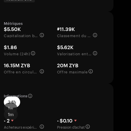
Métriques
$5.50K
#11.39K
Capitalisation boursière
Classement du marché
$1.86
$5.62K
Volume (24h)
Valorisation entièrement diluée
16.15M ZYB
20M ZYB
Offre en circulation
Offre maximale
Informations
24h
1w
1m
- 2
- $0.10
Acheteurs expérimentés
Pression d’achat